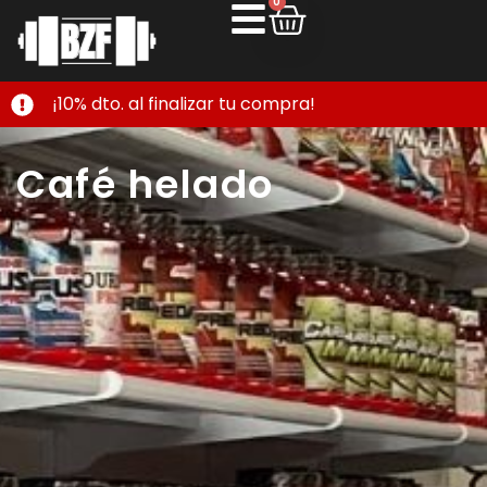
0
¡10% dto. al finalizar tu compra!
Café helado