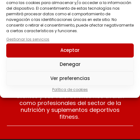
como las cookies para almacenar y/o acceder a la información
del dispositivo. El consentimiento de estas tecnologías nos
BLACK CFM ISOLATE
permitirá procesar datos como el comportamiento de
79.90
€
-
134.90
€
navegación o las identificaciones únicas en este sitio. No
consentir o retirar el consentimiento, puede afectar negativamente
a ciertas características y funciones.
Seleccionar
Gestionar los servicios
opciones
Aceptar
Denegar
Ver preferencias
Nuestros clientes opinan
Apreciamos las opiniones de nuestros
Política de cookies
clientes y sus valoraciones nos avalan
como profesionales del sector de la
nutrición y suplementos deportivos
fitness.