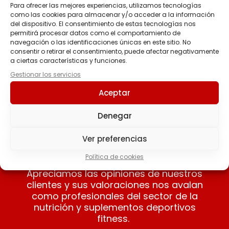
Para ofrecer las mejores experiencias, utilizamos tecnologías
como las cookies para almacenar y/o acceder a la información
del dispositivo. El consentimiento de estas tecnologías nos
ENERGY SHOT STICK
permitirá procesar datos como el comportamiento de
navegación o las identificaciones únicas en este sitio. No
60ml
consentir o retirar el consentimiento, puede afectar negativamente
3.00
€
a ciertas características y funciones.
Gestionar los servicios
Seleccionar
Aceptar
opciones
Denegar
Ver preferencias
Nuestros clientes opinan
Política de cookies
Apreciamos las opiniones de nuestros
clientes y sus valoraciones nos avalan
como profesionales del sector de la
nutrición y suplementos deportivos
fitness.