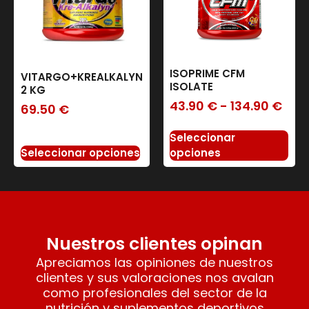
ISOPRIME CFM
VITARGO+KREALKALYN
ISOLATE
2 KG
43.90
€
-
134.90
€
69.50
€
Seleccionar
Seleccionar opciones
opciones
Nuestros clientes opinan
Apreciamos las opiniones de nuestros
clientes y sus valoraciones nos avalan
como profesionales del sector de la
nutrición y suplementos deportivos