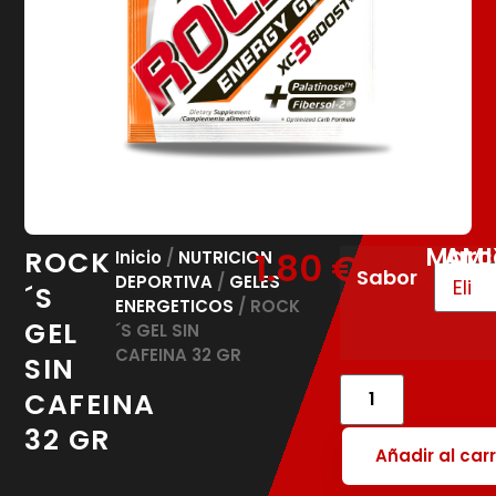
Marc
AMI
ROCK
1.80
€
Inicio
/
NUTRICION
Sabor
DEPORTIVA
/
GELES
´S
ENERGETICOS
/ ROCK
GEL
´S GEL SIN
CAFEINA 32 GR
SIN
CAFEINA
32 GR
Añadir al carr