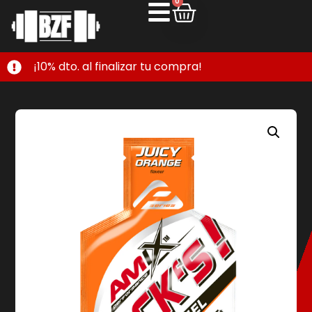
0
¡10% dto. al finalizar tu compra!