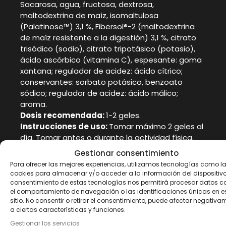
Sacarosa, agua, fructosa, dextrosa,
maltodextrina de maíz, isomaltulosa
(Palatinose™) 3,1 %, Fibersol®-2 (maltodextrina
de maíz resistente a la digestión) 3,1 %, citrato
trisódico (sodio), citrato tripotásico (potasio),
ácido ascórbico (vitamina C), espesante: goma
xantana; regulador de acidez: ácido cítrico;
conservantes: sorbato potásico, benzoato
sódico; regulador de acidez: ácido málico;
aroma.
Dosis recomendada:
1-2 geles.
Instrucciones de uso:
Tomar máximo 2 geles al
día. Tomar antes o durante la actividad física.
Gestionar consentimiento
Advertencias
Para ofrecer las mejores experiencias, utilizamos tecnologías como l
cookies para almacenar y/o acceder a la información del dispositivo.
No utilice este producto si está embarazada o
consentimiento de estas tecnologías nos permitirá procesar datos 
el comportamiento de navegación o las identificaciones únicas en e
en período de lactancia. El producto no está
sitio. No consentir o retirar el consentimiento, puede afectar negativa
indicado para niños de cualquier edad. Mantener
a ciertas características y funciones.
fuera del alcance de los niños más pequeños.
Gestionar los servicios