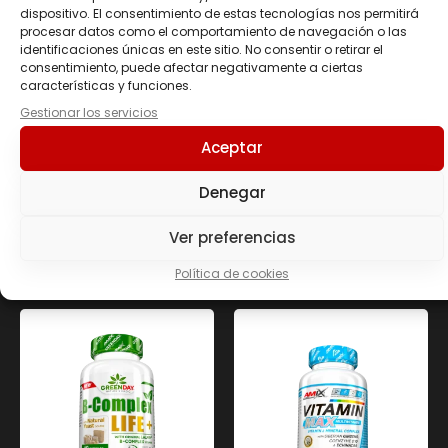
dispositivo. El consentimiento de estas tecnologías nos permitirá
procesar datos como el comportamiento de navegación o las
identificaciones únicas en este sitio. No consentir o retirar el
consentimiento, puede afectar negativamente a ciertas
características y funciones.
Gestionar los servicios
GREENDAY®PROVEG
GREENDAY® SUPER
VITAMIN C1000
GREENS SMOOTH
Aceptar
IMMUNO FORTE
DRINK 360 GR
60VCAPS
38.60
€
Denegar
17.70
€
Ver preferencias
Añadir al carrito
Añadir al carrito
Política de cookies