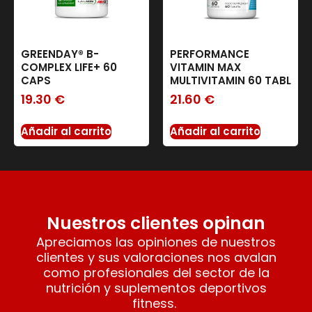
GREENDAY® B-
PERFORMANCE
COMPLEX LIFE+ 60
VITAMIN MAX
CAPS
MULTIVITAMIN 60 TABL
19.30
€
21.60
€
Añadir al carrito
Añadir al carrito
Nuestros clientes opinan
Apreciamos las opiniones de nuestros
clientes y sus valoraciones nos avalan
como profesionales del sector de la
nutrición y suplementos deportivos
fitness.