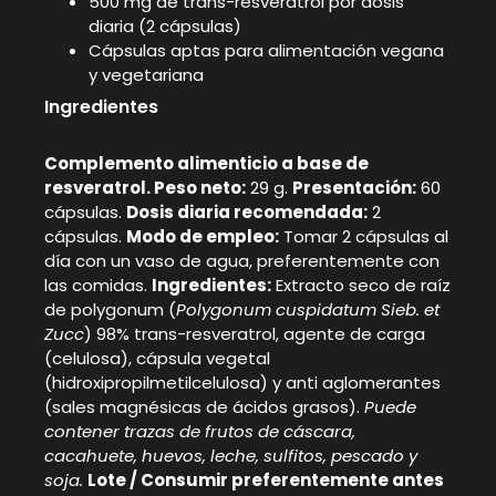
500 mg de trans-resveratrol por dosis
diaria (2 cápsulas)
Cápsulas aptas para alimentación vegana
y vegetariana
Ingredientes
Complemento alimenticio a base de
resveratrol. Peso neto:
29 g.
Presentación:
60
cápsulas.
Dosis diaria recomendada:
2
cápsulas.
Modo de empleo:
Tomar 2 cápsulas al
día con un vaso de agua, preferentemente con
las comidas.
Ingredientes:
Extracto seco de raíz
de polygonum (
Polygonum cuspidatum Sieb. et
Zucc
) 98% trans-resveratrol, agente de carga
(celulosa), cápsula vegetal
(hidroxipropilmetilcelulosa) y anti aglomerantes
(sales magnésicas de ácidos grasos).
Puede
contener trazas de frutos de cáscara,
cacahuete, huevos, leche, sulfitos, pescado y
soja.
Lote / Consumir preferentemente antes