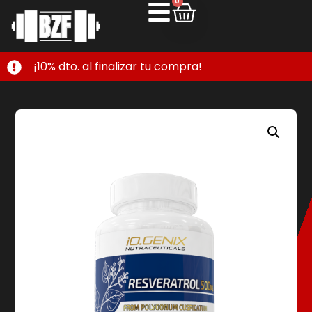
0
¡10% dto. al finalizar tu compra!