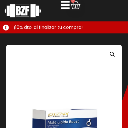
0
¡10% dto. al finalizar tu compra!