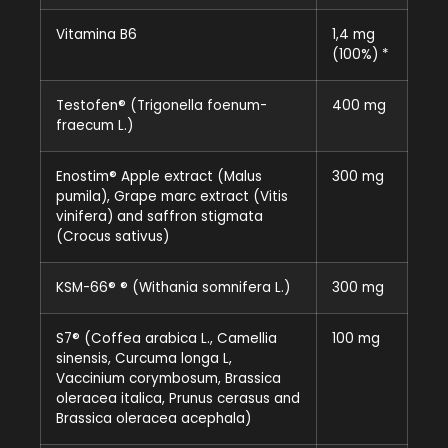
Vitamina B6
1,4 mg
(100%) *
Testofen® (Trigonella foenum-
400 mg
fraecum L.)
Enostim® Apple extract (Malus
300 mg
pumila), Grape marc extract (Vitis
vinifera) and saffron stigmata
(Crocus sativus)
KSM-66® ® (Withania somnifera L.)
300 mg
S7® (Coffea arabica L., Camellia
100 mg
sinensis, Curcuma longa L,
Vaccinium corymbosum, Brassica
oleracea italica, Prunus cerasus and
Brassica oleracea acephala)