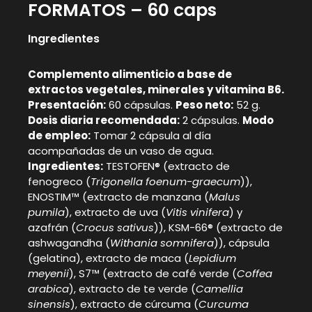
FORMATOS – 60 caps
Ingredientes
Complemento alimenticio a base de
extractos vegetales, minerales y vitamina B6.
Presentación:
60 cápsulas.
Peso neto:
52 g.
Dosis diaria recomendada:
2 cápsulas.
Modo
de empleo:
Tomar 2 cápsula al día
acompañadas de un vaso de agua.
Ingredientes:
TESTOFEN® (extracto de
fenogreco (
Trigonella foenum-graecum
)),
ENOSTIM™ (extracto de manzana (
Malus
pumila
), extracto de uva (
Vitis vinifera
) y
azafrán (
Crocus sativus
)), KSM-66® (extracto de
ashwagandha (
Withania somnifera
)), cápsula
(gelatina), extracto de maca (
Lepidium
meyenii
), S7™ (extracto de café verde (
Coffea
arabica
), extracto de te verde (
Camellia
sinensis
), extracto de cúrcuma (
Curcuma