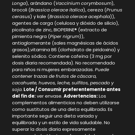
Longa
), arándano (
Vaccinium corymbosum
),
brocoli (
Brassica olerace italica
), cereza (
Prunus
cerasus
) y kale (
Brassica olerace acephala
)),
agentes de carga (celulosa y dióxido de silicio),
picolinato de zinc, BIOPERINE® (extracto de
pimienta negra (
Piper nigrum
)),
antiaglomerante (sales magnésicas de ácidos
grasos),vitamina B6 (clorhidrato de piridoxina) y
selenito sódico. Contiene cafeína (3 mg por
dosis diaria recomendada). No recomendado
para niños ni mujeres embarazadas.
Puede
contener trazas de frutos de cáscara,
cacahuete, huevos, leche, sulfitos, pescado y
soja.
Lote / Consumir preferentemente antes
del fin de:
ver envase.
Advertencias:
Los
complementos alimenticios no deben utilizarse
como sustitutos de una dieta equilibrada. Es
importante seguir una dieta variada y
equilibrada y un estilo de vida saludable. No
superar la dosis diaria expresamente