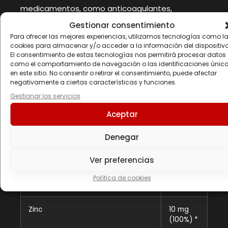
medicamentos, como anticoagulantes,
anticancerígenos o inmunosupresores.
Gestionar consentimiento
Conservar bien cerrado en un lugar fresco y sec
Para ofrecer las mejores experiencias, utilizamos tecnologías como l
cookies para almacenar y/o acceder a la información del dispositivo
Información nutricional
El consentimiento de estas tecnologías nos permitirá procesar datos
como el comportamiento de navegación o las identificaciones únic
en este sitio. No consentir o retirar el consentimiento, puede afectar
Composición
Por dos
negativamente a ciertas características y funciones.
cápsulas
Gestionar los servicios
Extracto de té verde (Camellia
46,5 mg
Aceptar
sinensis O.Ktze)
Denegar
Epigalocatequina-3-galato (EGCG)
18,6 mg
Ver preferencias
Catequinas
32,55
Política de cookies
mg
Zinc
10 mg
(100%) *