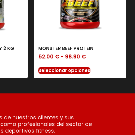
 2 KG
MONSTER BEEF PROTEIN
52.00
€
-
98.90
€
Seleccionar opciones
 de nuestros clientes y sus
 como profesionales del sector de
s deportivos fitness.