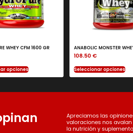
E WHEY CFM 1600 GR
ANABOLIC MONSTER WHEY
108.50
€
nar opciones
Seleccionar opciones
 opinan
Apreciamos las opiniones
valoraciones nos avalan
la nutrición y suplemento