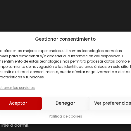
Gestionar consentimiento
a ofrecer las mejores experiencias, utilizamos tecnologías como las
kies para almacenar y/o acceder a la información del dispositivo. El
nsentimiento de estas tecnologías nos permitirá procesar datos como el
portamiento de navegación o las identificaciones únicas en este sitio.
sentir o retirar el consentimiento, puede afectar negativamente a ciertas
acterísticas y funciones.
tionar los servicios
a, agua purificada, colorante: carbonato de calcio), antiaglo
Aceptar
Denegar
Ver preferencia
 80 kg: Tomar 1 cápsula con 200 ml de agua 30-60 minutos a
Política de cookies
s con un peso superior a 80 kg: Tomar 2 cápsulas con 200 ml
irse a dormir.