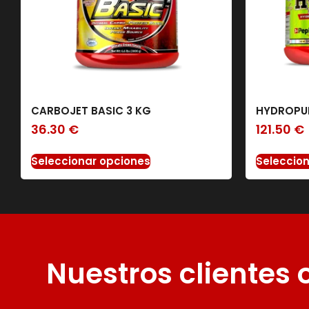
CARBOJET BASIC 3 KG
HYDROPUR
36.30
€
121.50
€
Seleccionar opciones
Seleccio
Nuestros clientes