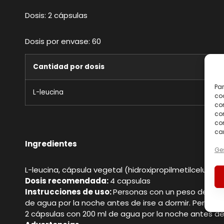
Dosis: 2 cápsulas
Dosis por envase: 60
Cantidad por dosis
Par
L-leucina
coo
co
com
con
car
Ingredientes
Ges
L-leucina, cápsula vegetal (hidroxipropilmetilcelulos
Dosis recomendada:
4 capsulas
Instrucciones de uso:
Personas con un peso de hasta
de agua por la noche antes de irse a dormir. Persona
2 cápsulas con 200 ml de agua por la noche antes de 