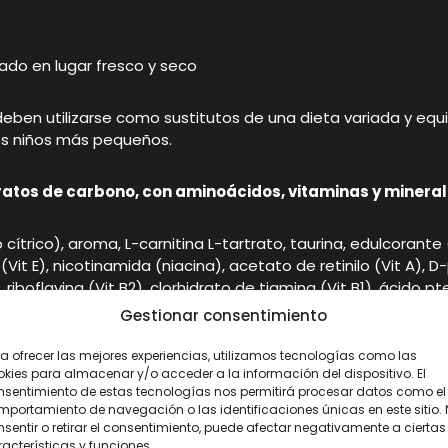
ado en lugar fresco y seco
ben utilizarse como sustitutos de una dieta variada y equil
os niños más pequeños.
atos de carbono, con aminoácidos, vitaminas y mineral
cítrico), aroma, L-carnitina L-tartrato, taurina, edulcorant
(Vit E), nicotinamida (niacina), acetato de retinilo (Vit A),
6), riboflavina (Vit B2), clorhidrato de tiamina (Vit B1), ácido
asio, cloruro de sodio, carbonato de magnesio, colorante (c
Gestionar consentimiento
a ofrecer las mejores experiencias, utilizamos tecnologías como las
kies para almacenar y/o acceder a la información del dispositivo. El
nsentimiento de estas tecnologías nos permitirá procesar datos como el
portamiento de navegación o las identificaciones únicas en este sitio.
sentir o retirar el consentimiento, puede afectar negativamente a ciertas
acterísticas y funciones.