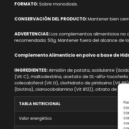
FORMATO:
Sobre monodosis.
CONSERVACIÓN DEL PRODUCTO:
Mantener bien cerr
ADVERTENCIAS:
Los complementos alimenticios no de
recomendada: 50g. Mantener fuera del alcance de l
Complemento Alimenticio en polvo a base de Hidr
INGREDIENTES:
Almidón de patata, acidulante (ácido 
(Vit C), maltodextrina, acetato de DL-alfa-tocoferilo 
colecalciferol (Vit D), clorhidrato de piridoxina (Vit B
(biotina), cianocobalamina (Vit B12)), citrato de pot
Par
TABLA NUTRICIONAL
coo
co
com
Valor energético
con
car