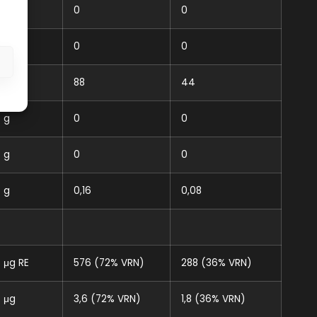
g
0
0
g
0
0
s
g
88
44
g
0
0
g
0
0
g
0,16
0,08
μg RE
576 (72% VRN)
288 (36% VRN)
μg
3,6 (72% VRN)
1,8 (36% VRN)