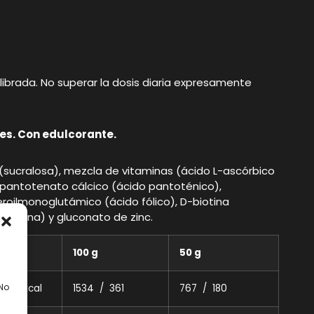
ibrada. No superar la dosis diaria expresamente
es. Con edulcorante.
e (sucralosa), mezcla de vitaminas (ácido L-ascórbico
 D-pantotenato cálcico (ácido pantoténico),
 pteroilmonoglutámico (ácido fólico), D-biotina
urcumina) y gluconato de zinc.
100 g
50 g
 No
kJ / kcal
1534 / 361
767 / 180