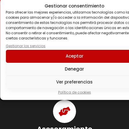
Apreciamos las opiniones de nuestros
Gestionar consentimiento
clientes y sus valoraciones nos avalan
Para ofrecer las mejores experiencias, utilizamos tecnologías como l
como profesionales del sector de la
cookies para almacenar y/o acceder a la información del dispositivo.
nutrición y suplementos deportivos
consentimiento de estas tecnologías nos permitirá procesar datos c
fitness.
comportamiento de navegación o las identificaciones únicas en este 
No consentir o retirar el consentimiento, puede afectar negativamente
ciertas características y funciones.
Gestionar los servicios
Aceptar
Compra con tranquilidad
Denegar
Puedes comprar con total tranquilidad en
Ver preferencias
Fitness Córdoba BZF. Años de experiencia
y nuestros clientes nos avalan.
Política de cookies