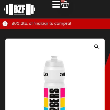
0
¡10% dto. al finalizar tu compra!