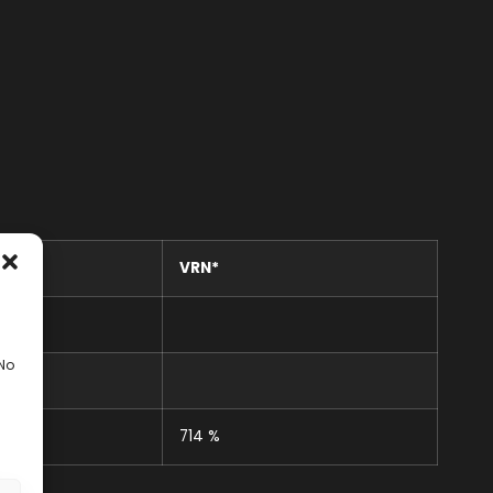
VRN*
 No
714 %