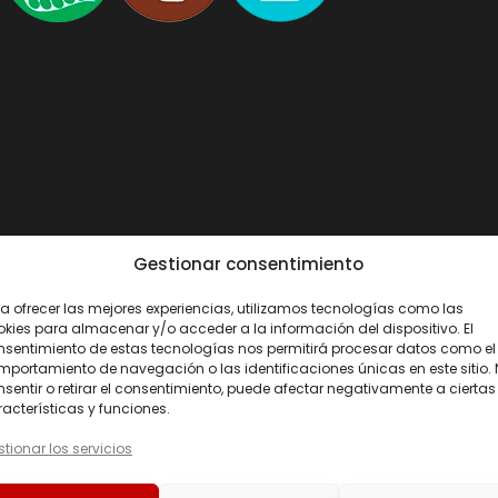
Gestionar consentimiento
Por 2 cps
a ofrecer las mejores experiencias, utilizamos tecnologías como las
1000 mg
kies para almacenar y/o acceder a la información del dispositivo. El
nsentimiento de estas tecnologías nos permitirá procesar datos como el
portamiento de navegación o las identificaciones únicas en este sitio.
500 mg
sentir o retirar el consentimiento, puede afectar negativamente a ciertas
acterísticas y funciones.
10 mg
tionar los servicios