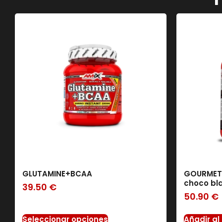
GLUTAMINE+BCAA
GOURMET 
choco bl
39.50
€
50.90
€
Seleccionar opciones
Añadir al 