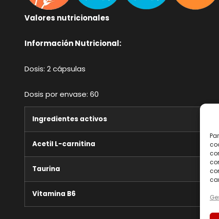
Valores nutricionales
Información Nutricional:
Dosis: 2 cápsulas
Dosis por envase: 60
Ingredientes activos
Par
Acetil L-carnitina
coo
co
com
Taurina
con
car
Vitamina B6
Ges