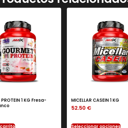
PROTEIN 1 KG Fresa-
MICELLAR CASEIN 1 KG
anco
52.50
€
carrito
Seleccionar opciones