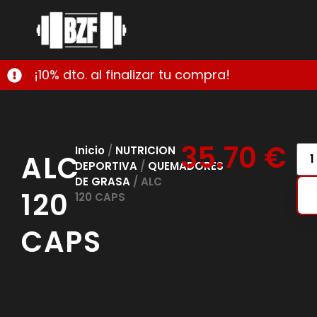
¡10% dto. al finalizar tu compra!
35.70
€
Inicio
/
NUTRICION
ALC
DEPORTIVA
/
QUEMADORES
DE GRASA
/ ALC
120
120 CAPS
CAPS